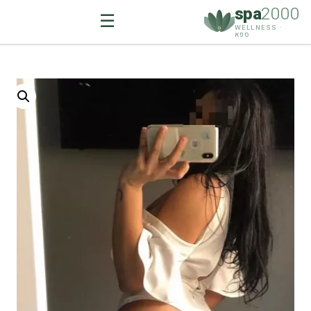
spa
2000
☰
WELLNESS ·
ספא
Ski
t
conten