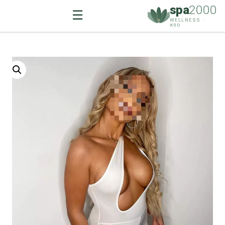
spa
2000
☰
WELLNESS ·
ספא
Ski
t
conten