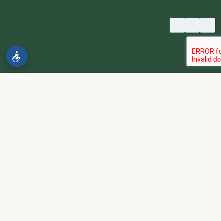
© 2026 spa2000
הבהרה:
אתר spa2000 הוא פלטפורמת פרסום בלבד. כל המודעות
מפורסמות על ידי מפרסמים עצמאיים האחראים באופן מלא ובלעדי לתוכן
המודעה, לזמינות, לאיכות השירות, ולעמידה בכל דרישות החוק.
אחריות המפרסם:
כל מפרסם מתחייב להחזיק בכל הרישיונות וההסמכות
הנדרשים לפי דין, ולעמוד בחוקי המדינה לרבות מס, עבודה ובריאות.
נגישות:
האתר נגיש בהתאם לתקנות שוויון זכויות לאנשים עם מוגבלות
(התשע״ג-2013) ותקן ישראלי 5568. תפריט הנגישות זמין בלחיצה על