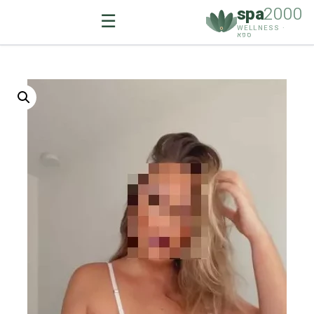
spa
2000
☰
WELLNESS ·
ספא
Ski
t
conten