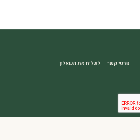
פרטי קשר
לשלוח את השאלון
הבהרה:
אתר spa2000 הוא פלטפורמת פרסום בלבד. כל המודעות מפורסמות על ידי מפרסמים עצמאיים האחראים באופן מלא ובלעדי לתוכן המודעה, לזמינות, לאיכות השירות, ולעמידה בכל דרישות החוק.