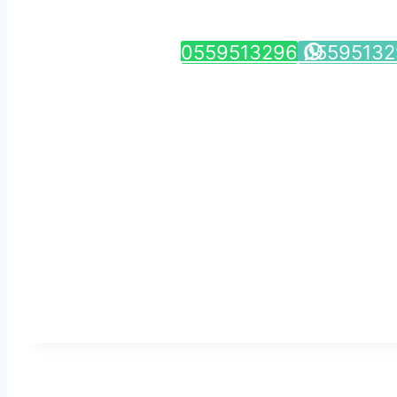
0559513296
05595132