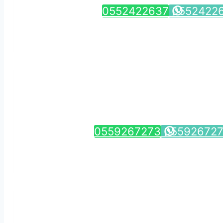
0552422637
0552422
0559267273
05592672