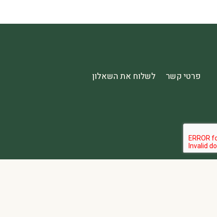
פרטי קשר
לשלוח את השאלון
הבהרה:
אתר spa2000 הוא פלטפורמת פרסום בלבד. כל המודעות מפורסמות על ידי מפרסמים עצמאיים האחראים באופן מלא ובלעדי לתוכן המודעה, לזמינות, לאיכות השירות, ולעמידה בכל דרישות החוק.
אחריות המפרסם:
כל מפרסם מתחייב להחזיק בכל הרישיונות וההסמכות 