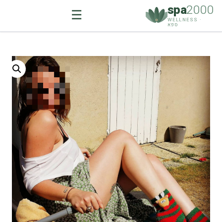
spa
2000
☰
WELLNESS ·
ספא
Ski
t
conten