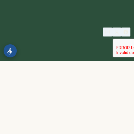
© 2026 spa2000
הבהרה:
אתר spa2000 הוא פלטפורמת פרסום בלבד. כל המודעות
מפורסמות על ידי מפרסמים עצמאיים האחראים באופן מלא ובלעדי לתוכן
המודעה, לזמינות, לאיכות השירות, ולעמידה בכל דרישות החוק.
אחריות המפרסם:
כל מפרסם מתחייב להחזיק בכל הרישיונות וההסמכות
הנדרשים לפי דין, ולעמוד בחוקי המדינה לרבות מס, עבודה ובריאות.