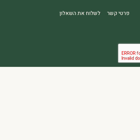
פרטי קשר
לשלוח את השאלון
הבהרה:
אתר spa2000 הוא פלטפורמת פרסום בלבד. כל המודעות מפורסמות על ידי מפרסמים עצמאיים האחראים באופן מלא ובלעדי לתוכן המודעה, לזמינות, לאיכות השירות, ולעמידה בכל דרישות החוק.
אחריות המפרסם:
כל מפרסם מתחייב להחזיק בכל הרישיונות וההסמכות 
נגישות:
האתר נגיש בהתאם לתקנות שוויון זכויות לאנשים עם מוגבלות (התשע״ג-2013) ותקן ישראלי 5568. תפריט הנגישות זמין בלחיצה על כפתור הנגישות בפינת המ