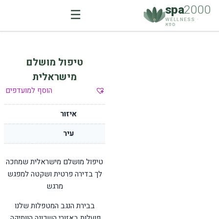
spa
2000
☰
WELLNESS ·
ספא
Ski
t
טיפול מושלם
conten
מישראלית
הוסף למועדפים
איזור
עיר
טיפול מושלם מישראלית שמחכה
לך בדירה פרטית ושקטה למפגש
מרגש
בבירת הנגב המטפלות שלנו
פועלות באזורי השכונה הוותיקה,