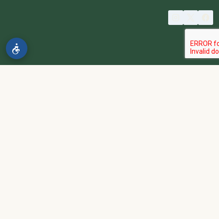
© 2026 spa2000
הבהרה:
אתר spa2000 הוא פלטפורמת פרסום בלבד. כל המודעות
מפורסמות על ידי מפרסמים עצמאיים האחראים באופן מלא ובלעדי לתוכן
המודעה, לזמינות, לאיכות השירות, ולעמידה בכל דרישות החוק.
אחריות המפרסם:
כל מפרסם מתחייב להחזיק בכל הרישיונות וההסמכות
הנדרשים לפי דין, ולעמוד בחוקי המדינה לרבות מס, עבודה ובריאות.
נגישות:
האתר נגיש בהתאם לתקנות שוויון זכויות לאנשים עם מוגבלות
(התשע״ג-2013) ותקן ישראלי 5568. תפריט הנגישות זמין בלחיצה על
כפתור הנגישות בפינת המסך. לפניות בנושא נגישות -
הצהרת נגישות
.