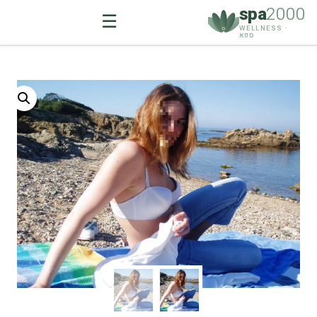
spa
2000
☰
WELLNESS ·
ספא
Ski
t
conten