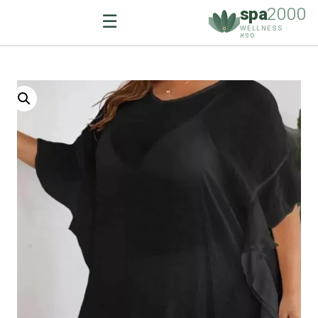
spa
2000
☰
WELLNESS ·
ספא
Ski
t
conten