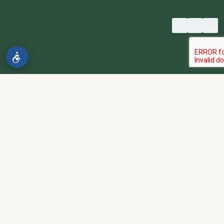
© 2026 spa2000
הבהרה:
אתר spa2000 הוא פלטפורמת פרסום בלבד. כל המודעות
מפורסמות על ידי מפרסמים עצמאיים האחראים באופן מלא ובלעדי לתוכן
המודעה, לזמינות, לאיכות השירות, ולעמידה בכל דרישות החוק.
אחריות המפרסם:
כל מפרסם מתחייב להחזיק בכל הרישיונות וההסמכות
הנדרשים לפי דין, ולעמוד בחוקי המדינה לרבות מס, עבודה ובריאות.
נגישות:
האתר נגיש בהתאם לתקנות שוויון זכויות לאנשים עם מוגבלות
(התשע״ג-2013) ותקן ישראלי 5568. תפריט הנגישות זמין בלחיצה על