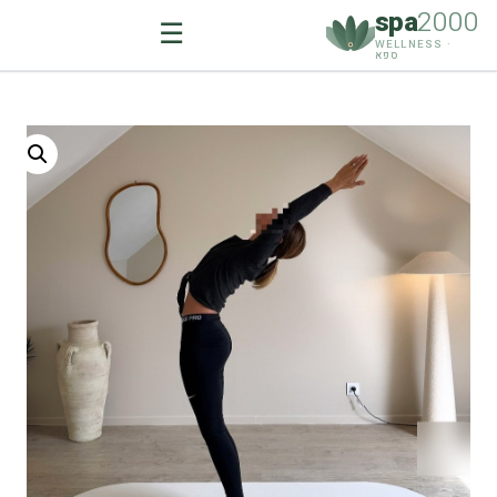
spa
2000
☰
WELLNESS ·
ספא
Ski
t
conten