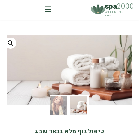
spa
2000
☰
WELLNESS ·
ספא
Ski
t
conten
טיפול גוף מלא בבאר שבע