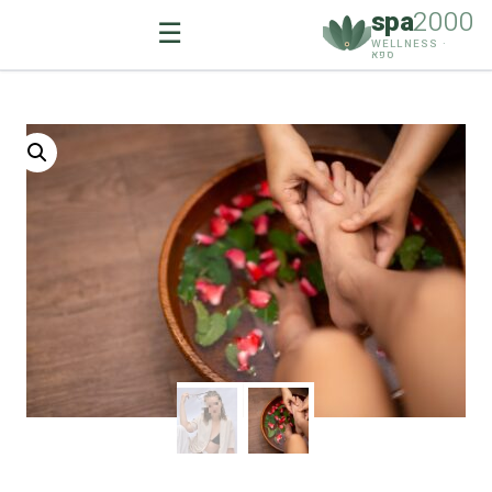
spa
2000
☰
WELLNESS ·
ספא
Ski
t
conten