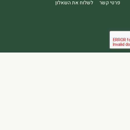
פרטי קשר
לשלוח את השאלון
הבהרה:
אתר spa2000 הוא פלטפורמת פרסום בלבד. כל המודעות מפורסמות על ידי מפרסמים עצמאיים האחראים באופן מלא ובלעדי לתוכן המודעה, לזמינות, לאיכות השירות, ולעמידה בכל דרישות החוק.
אחריות המפרסם:
כל מפרסם מתחייב להחזיק בכל הרישיונות וההסמכות 
נגישות:
האתר נגיש בהתאם לתקנות שוויון זכויות לאנשים עם מוגבלות (התשע״ג-2013) ותקן ישראלי 5568. תפריט הנגישות זמין בלחיצה על כפתור הנגישות בפינת המ