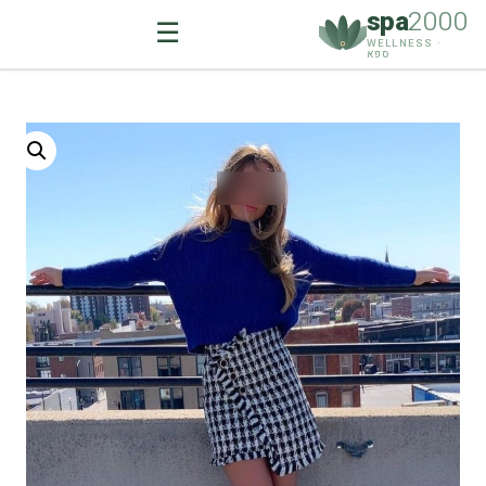
spa
2000
☰
WELLNESS ·
ספא
Ski
t
conten