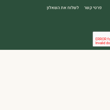
פרטי קשר
לשלוח את השאלון
הבהרה:
אתר spa2000 הוא פלטפורמת פרסום בלבד. כל המודעות מפורסמות על ידי מפרסמים עצמאיים האחראים באופן מלא ובלעדי לתוכן המודעה, לזמינות, לאיכות השירות, ולעמידה בכל דרישות החוק.
אחריות המפרסם:
כל מפרסם מתחייב להחזיק בכל הרישיונות וההסמכות 
נגישות:
האתר נגיש בהתאם לתקנות שוויון זכויות לאנשים עם מוגבלות (התשע״ג-2013) ותקן ישראלי 5568. תפריט הנגישות זמין בלחיצה על כפתור הנגישות בפינת המ