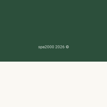
© 2026 spa2000
הנדרשים לפי דין, ולעמוד בחוקי המדינה לרבות מס, עבודה ובריאות.
סך. לפניות בנושא נגישות -
© 2026 spa2000 ·
הצהרת אחריות
·
תנאי שימוש
·
פרטיות
·
נגישות