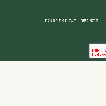
פרטי קשר
לשלוח את השאלון
הבהרה:
אתר spa2000 הוא פלטפורמת פרסום בלבד. כל המודעות מפורסמות על ידי מפרסמים עצמאיים האחראים באופן מלא ובלעדי לתוכן המודעה, לזמינות, לאיכות השירות, ולעמידה בכל דרישות החוק.
אחריות המפרסם:
כל מפרסם מתחייב להחזיק בכל הרישיונות וההסמכות 
נגישות:
האתר נגיש בהתאם לתקנות שוויון זכויות לאנשים עם מוגבלות (התשע״ג-2013) ותקן ישראלי 5568. תפריט הנגישות זמין בלחיצה על כפתור הנגישות בפינת המ