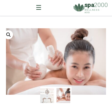
spa
2000
☰
WELLNESS ·
ספא
Ski
t
conten