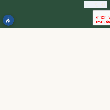
© 2026 spa2000
הבהרה:
אתר spa2000 הוא פלטפורמת פרסום בלבד. כל המודעות
מפורסמות על ידי מפרסמים עצמאיים האחראים באופן מלא ובלעדי לתוכן
המודעה, לזמינות, לאיכות השירות, ולעמידה בכל דרישות החוק.
אחריות המפרסם:
כל מפרסם מתחייב להחזיק בכל הרישיונות וההסמכות
הנדרשים לפי דין, ולעמוד בחוקי המדינה לרבות מס, עבודה ובריאות.
נגישות:
האתר נגיש בהתאם לתקנות שוויון זכויות לאנשים עם מוגבלות
(התשע״ג-2013) ותקן ישראלי 5568. תפריט הנגישות זמין בלחיצה על
כפתור הנגישות בפינת המסך. לפניות בנושא נגישות -
הצהרת נגישות
.