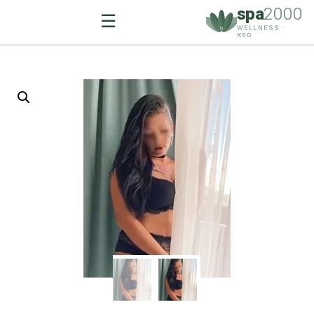
spa
2000
☰
WELLNESS ·
ספא
Ski
t
conten