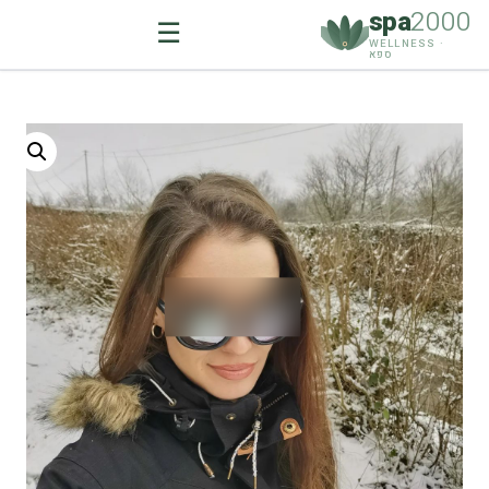
spa
2000
☰
WELLNESS ·
ספא
Ski
t
conten