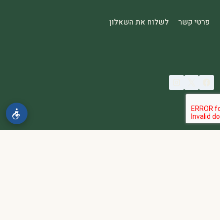
פרטי קשר
לשלוח את השאלון
© 2026 spa2000
הבהרה:
אתר spa2000 הוא פלטפורמת פרסום בלבד. כל המודעות
מפורסמות על ידי מפרסמים עצמאיים האחראים באופן מלא ובלעדי לתוכן
המודעה, לזמינות, לאיכות השירות, ולעמידה בכל דרישות החוק.