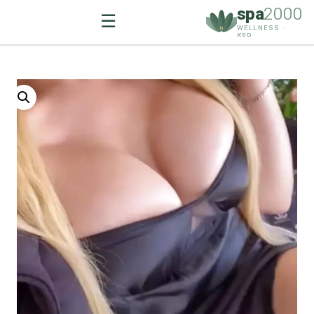
spa
2000
☰
WELLNESS ·
ספא
Ski
t
conten