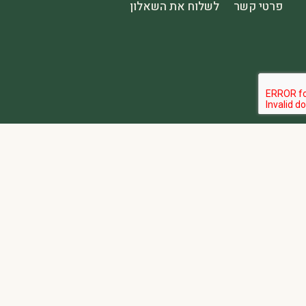
פרטי קשר
לשלוח את השאלון
הבהרה:
אתר spa2000 הוא פלטפורמת פרסום בלבד. כל המודעות מפורסמות על ידי מפרסמים עצמאיים האחראים באופן מלא ובלעדי לתוכן המודעה, לזמינות, לאיכות השירות, ולעמידה בכל דרישות החוק.
אחריות המפרסם:
כל מפרסם מתחייב להחזיק בכל הרישיונות וההסמכות 
נגישות:
האתר נגיש בהתאם לתקנות שוויון זכויות לאנשים עם מוגבלות (התשע״ג-2013) ותקן ישראלי 5568. תפריט הנגישות זמין בלחיצה על כפתור הנגישות בפינת המ