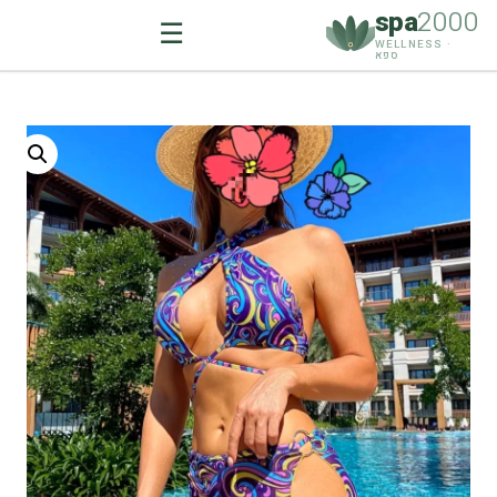
spa
2000
☰
WELLNESS ·
ספא
Ski
t
conten