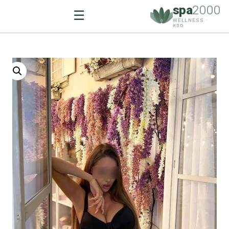
spa
2000
☰
WELLNESS ·
ספא
Ski
t
conten