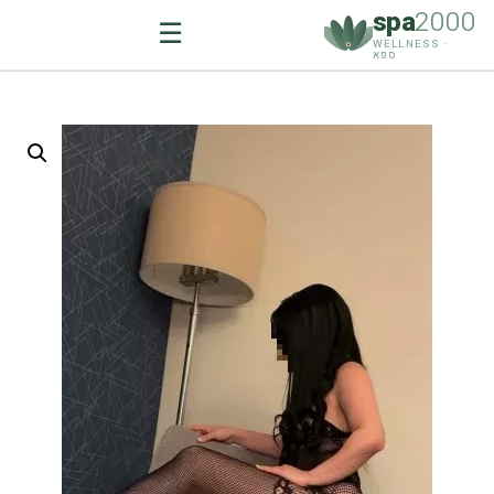
spa
2000
☰
WELLNESS ·
ספא
Ski
t
conten