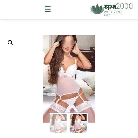
spa
2000
☰
WELLNESS ·
ספא
Ski
t
conten