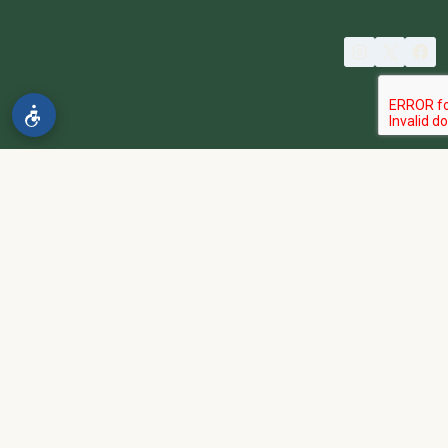
© 2026 spa2000
הבהרה:
אתר spa2000 הוא פלטפורמת פרסום בלבד. כל המודעות
מפורסמות על ידי מפרסמים עצמאיים האחראים באופן מלא ובלעדי לתוכן
המודעה, לזמינות, לאיכות השירות, ולעמידה בכל דרישות החוק.
אחריות המפרסם:
כל מפרסם מתחייב להחזיק בכל הרישיונות וההסמכות
הנדרשים לפי דין, ולעמוד בחוקי המדינה לרבות מס, עבודה ובריאות.
נגישות:
האתר נגיש בהתאם לתקנות שוויון זכויות לאנשים עם מוגבלות
(התשע״ג-2013) ותקן ישראלי 5568. תפריט הנגישות זמין בלחיצה על