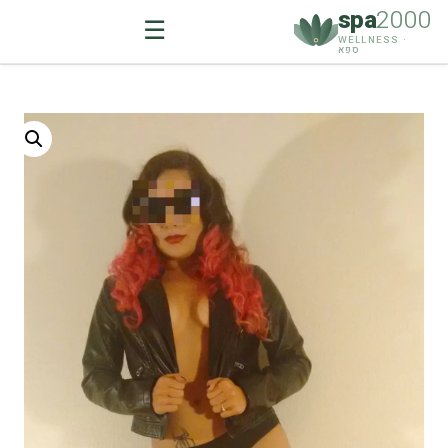
spa
2000
☰
WELLNESS ·
ספא
Ski
t
conten