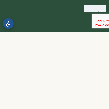
© 2026 spa2000
הבהרה:
אתר spa2000 הוא פלטפורמת פרסום בלבד. כל המודעות
מפורסמות על ידי מפרסמים עצמאיים האחראים באופן מלא ובלעדי לתוכן
המודעה, לזמינות, לאיכות השירות, ולעמידה בכל דרישות החוק.
אחריות המפרסם:
כל מפרסם מתחייב להחזיק בכל הרישיונות וההסמכות
הנדרשים לפי דין, ולעמוד בחוקי המדינה לרבות מס, עבודה ובריאות.
נגישות:
האתר נגיש בהתאם לתקנות שוויון זכויות לאנשים עם מוגבלות
(התשע״ג-2013) ותקן ישראלי 5568. תפריט הנגישות זמין בלחיצה על
כפתור הנגישות בפינת המסך. לפניות בנושא נגישות -
הצהרת נגישות
.