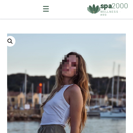
spa
2000
☰
WELLNESS ·
ספא
Ski
t
conten