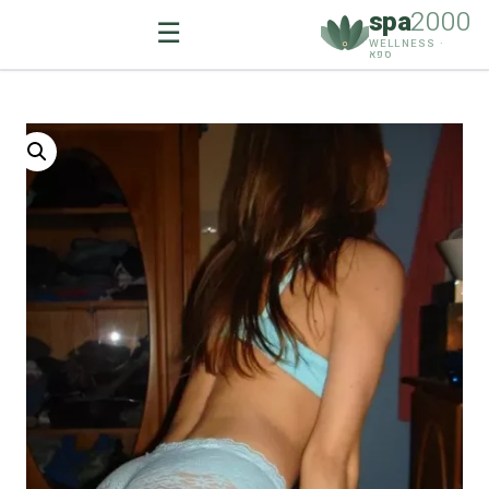
spa
2000
☰
WELLNESS ·
ספא
Ski
t
conten