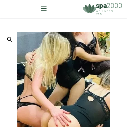
spa
2000
☰
WELLNESS ·
ספא
Ski
t
conten