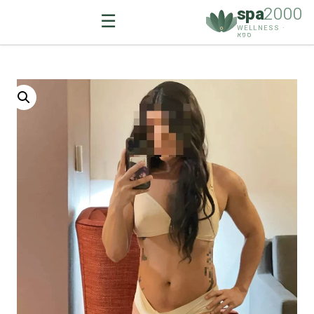
spa
2000
☰
WELLNESS ·
ספא
Ski
t
conten