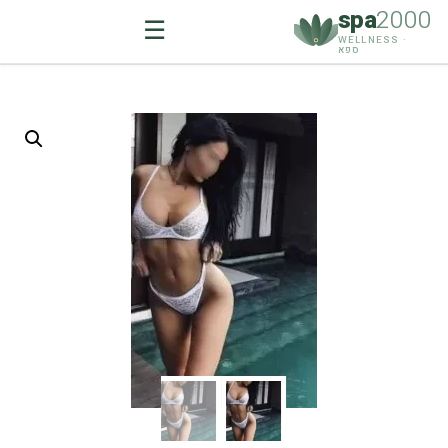
spa
2000
☰
WELLNESS ·
ספא
Ski
t
conten