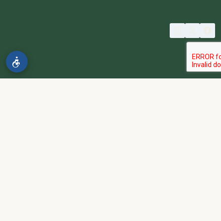
© 2026 spa2000
הבהרה:
אתר spa2000 הוא פלטפורמת פרסום בלבד. כל המודעות
מפורסמות על ידי מפרסמים עצמאיים האחראים באופן מלא ובלעדי לתוכן
המודעה, לזמינות, לאיכות השירות, ולעמידה בכל דרישות החוק.
אחריות המפרסם:
כל מפרסם מתחייב להחזיק בכל הרישיונות וההסמכות
הנדרשים לפי דין, ולעמוד בחוקי המדינה לרבות מס, עבודה ובריאות.
נגישות:
האתר נגיש בהתאם לתקנות שוויון זכויות לאנשים עם מוגבלות