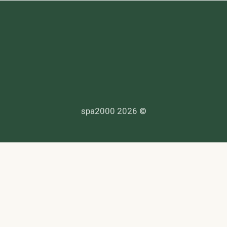
© 2026 spa2000
הנדרשים לפי דין, ולעמוד בחוקי המדינה לרבות מס, עבודה ובריאות.
סך. לפניות בנושא נגישות -