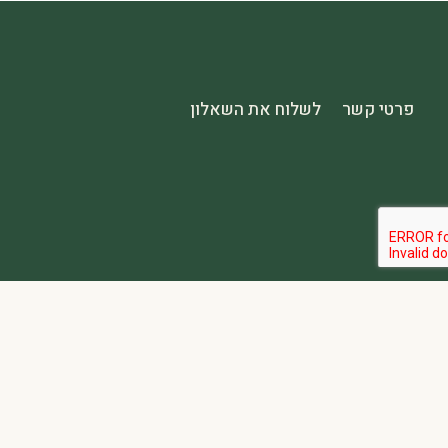
פרטי קשר
לשלוח את השאלון
הבהרה:
אתר spa2000 הוא פלטפורמת פרסום בלבד. כל המודעות מפורסמות על ידי מפרסמים עצמאיים האחראים באופן מלא ובלעדי לתוכן המודעה, לזמינות, לאיכות השירות, ולעמידה בכל דרישות החוק.
אחריות המפרסם:
כל מפרסם מתחייב להחזיק בכל הרישיונות וההסמכות 
נגישות:
האתר נגיש בהתאם לתקנות שוויון זכויות לאנשים עם מוגבלות (התשע״ג-2013) ותקן ישראלי 5568. תפריט הנגישות זמין בלחיצה על כפתור הנגישות בפינת המ