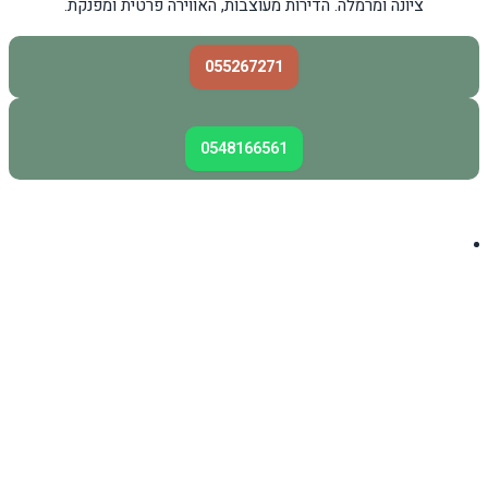
ציונה ומרמלה. הדירות מעוצבות, האווירה פרטית ומפנקת.
055267271
0548166561