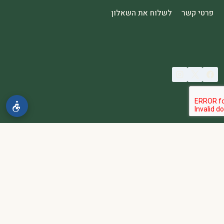
פרטי קשר
לשלוח את השאלון
© 2026 spa2000
הבהרה:
אתר spa2000 הוא פלטפורמת פרסום בלבד. כל המודעות
מפורסמות על ידי מפרסמים עצמאיים האחראים באופן מלא ובלעדי לתוכן
המודעה, לזמינות, לאיכות השירות, ולעמידה בכל דרישות החוק.