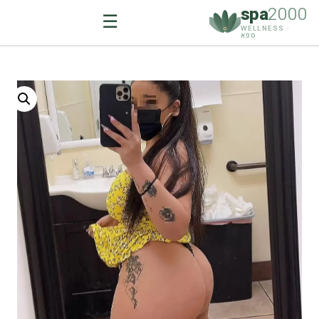
spa
2000
☰
WELLNESS ·
ספא
Ski
t
conten