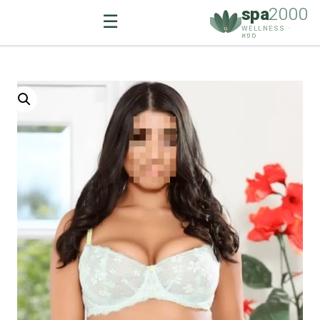
spa
2000
☰
WELLNESS ·
ספא
Ski
t
conten