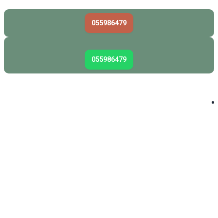
055986479
055986479