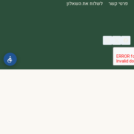
פרטי קשר
לשלוח את השאלון
© 2026 spa2000
הבהרה:
אתר spa2000 הוא פלטפורמת פרסום בלבד. כל המודעות
מפורסמות על ידי מפרסמים עצמאיים האחראים באופן מלא ובלעדי לתוכן
המודעה, לזמינות, לאיכות השירות, ולעמידה בכל דרישות החוק.
אחריות המפרסם:
כל מפרסם מתחייב להחזיק בכל הרישיונות וההסמכות