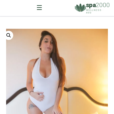
spa
2000
☰
WELLNESS ·
ספא
Ski
t
conten