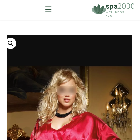
spa
2000
☰
WELLNESS ·
ספא
Ski
t
conten