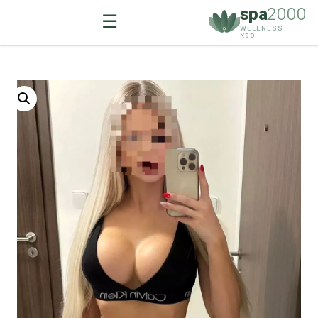
spa
2000
☰
WELLNESS ·
ספא
Ski
t
conten