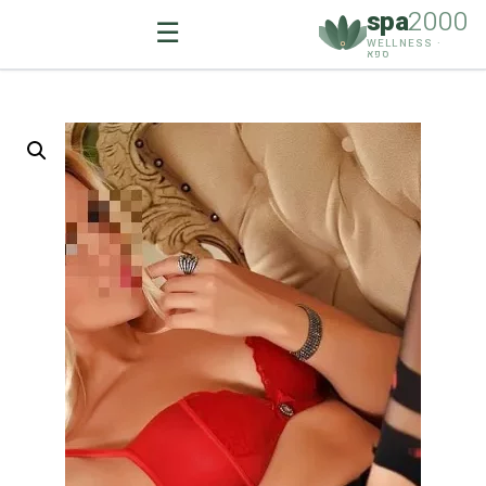
spa
2000
☰
WELLNESS ·
ספא
Ski
t
conten