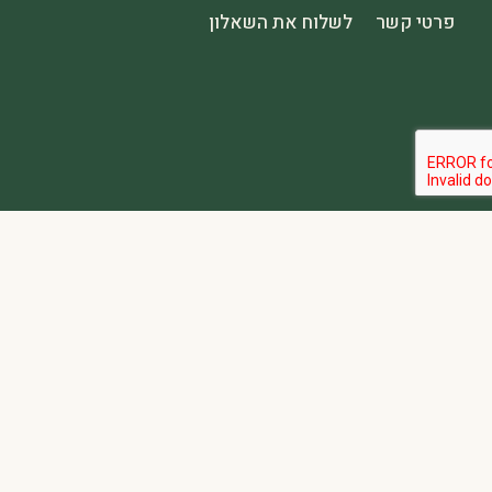
פרטי קשר
לשלוח את השאלון
הבהרה:
אתר spa2000 הוא פלטפורמת פרסום בלבד. כל המודעות מפורסמות על ידי מפרסמים עצמאיים האחראים באופן מלא ובלעדי לתוכן המודעה, לזמינות, לאיכות השירות, ולעמידה בכל דרישות החוק.
אחריות המפרסם:
כל מפרסם מתחייב להחזיק בכל הרישיונות וההסמכות 
נגישות:
האתר נגיש בהתאם לתקנות שוויון זכויות לאנשים עם מוגבלות (התשע״ג-2013) ותקן ישראלי 5568. תפריט הנגישות זמין בלחיצה על כפתור הנגישות בפינת המ