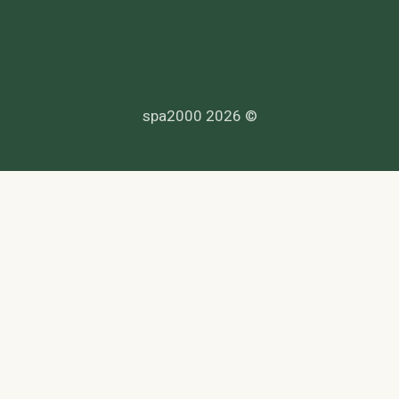
© 2026 spa2000
הנדרשים לפי דין, ולעמוד בחוקי המדינה לרבות מס, עבודה ובריאות.
סך. לפניות בנושא נגישות -
© 2026 spa2000 ·
הצהרת אחריות
·
תנאי שימוש
·
פרטיות
·
נגישות