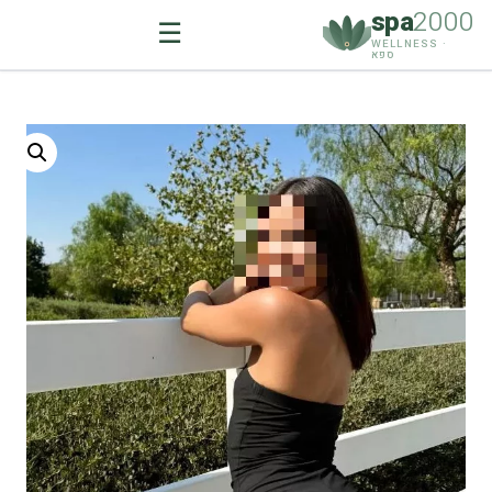
spa
2000
☰
WELLNESS ·
ספא
Ski
t
conten