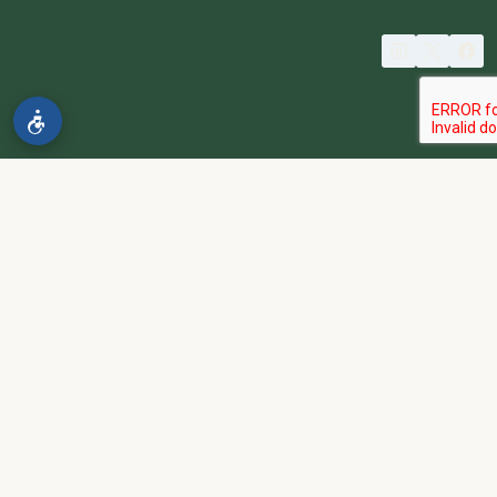
© 2026 spa2000
הבהרה:
אתר spa2000 הוא פלטפורמת פרסום בלבד. כל המודעות
מפורסמות על ידי מפרסמים עצמאיים האחראים באופן מלא ובלעדי לתוכן
המודעה, לזמינות, לאיכות השירות, ולעמידה בכל דרישות החוק.
אחריות המפרסם:
כל מפרסם מתחייב להחזיק בכל הרישיונות וההסמכות
הנדרשים לפי דין, ולעמוד בחוקי המדינה לרבות מס, עבודה ובריאות.
נגישות:
האתר נגיש בהתאם לתקנות שוויון זכויות לאנשים עם מוגבלות
(התשע״ג-2013) ותקן ישראלי 5568. תפריט הנגישות זמין בלחיצה על