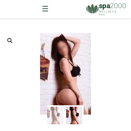
spa
2000
☰
WELLNESS ·
ספא
Ski
t
conten